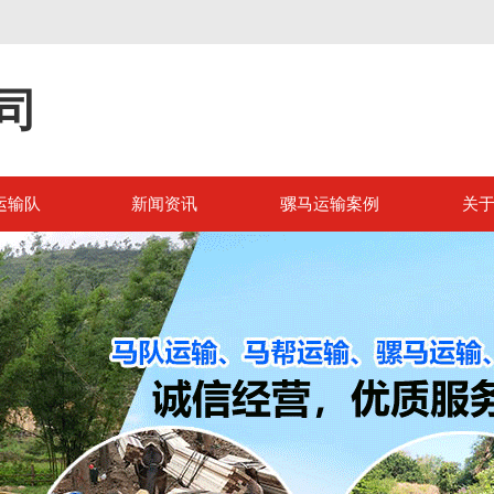
司
运输队
新闻资讯
骡马运输案例
关