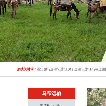
热搜关键词：
浙江骡马运输队,浙江骡子运输队,浙江马帮运输
马帮运输
浙江马队运输队