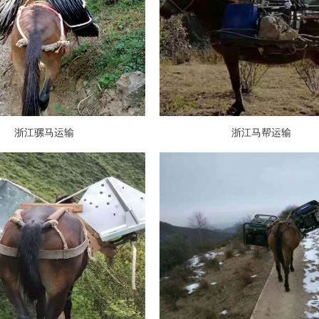
浙江骡马运输
浙江马帮运输